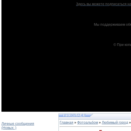
Здесь вы можете подписаться на
Мы поддерживаем обм
© При коп
Главная
»
Фотоальбом
»
Любимый город
»
Личные сообщения
(Новых: )