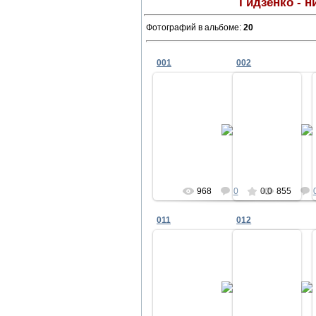
Гидзенко - 
Фотографий в альбоме
:
20
001
002
25.12.2010
25.12.2
hristenko
hrist
968
0
0.0
855
011
012
25.12.2010
25.12.2
hristenko
hrist