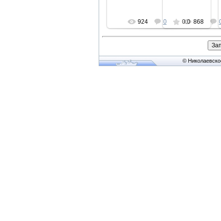
924
0
0.0
868
© Николаевско