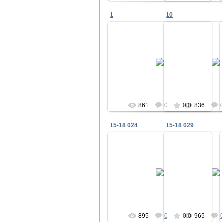
1
10
28.12.2010
28.12.2
hristenko
hrist
861
0
0.0
836
15-18 024
15-18 029
22.12.2010
22.12.2
panko
pan
895
0
0.0
965