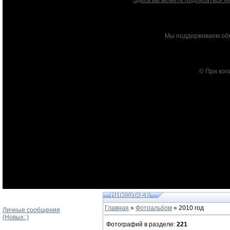
Здесь вы можете подписаться на
Мы поддерживаем обм
© При коп
Главная
»
Фотоальбом
» 2010 год
Личные сообщения
(Новых: )
Фотографий в разделе
:
221